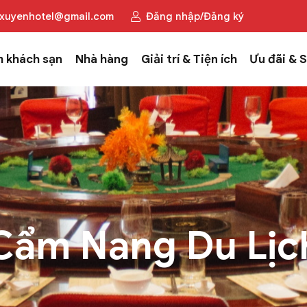
xuyenhotel@gmail.com
Đăng nhập/Đăng ký
 khách sạn
Nhà hàng
Giải trí & Tiện ích
Ưu đãi & S
Cẩm Nang Du Lịc