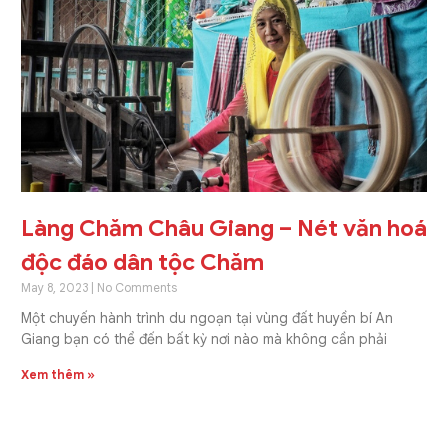
Làng Chăm Châu Giang – Nét văn hoá
độc đáo dân tộc Chăm
May 8, 2023
No Comments
Một chuyến hành trình du ngoạn tại vùng đất huyền bí An
Giang bạn có thể đến bất kỳ nơi nào mà không cần phải
Xem thêm »