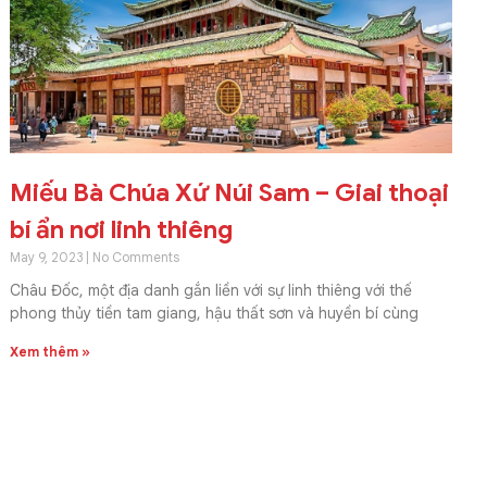
Miếu Bà Chúa Xứ Núi Sam – Giai thoại
bí ẩn nơi linh thiêng
May 9, 2023
No Comments
Châu Đốc, một địa danh gắn liền với sự linh thiêng với thế
phong thủy tiền tam giang, hậu thất sơn và huyền bí cùng
Xem thêm »