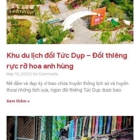
Khu du lịch đồi Tức Dụp – Đồi thiêng
rực rỡ hoa anh hùng
May 10, 2023
No Comments
Mê đắm vẻ đẹp kỳ vĩ bao chứa truyền thống lịch sử và huyền
thoại những tích xưa, ngọn đồi thiêng Tức Dụp được bao
Xem thêm »