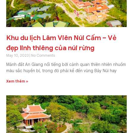
Khu du lịch Lâm Viên Núi Cấm – Vẻ
đẹp linh thiêng của núi rừng
May 10, 2023
No Comments
Mảnh đất An Giang nổi tiếng bởi cảnh quan thiên nhiên nhuốm
màu sắc huyền bí, trong đó phải kể đến vùng Bảy Núi hay
Xem thêm »