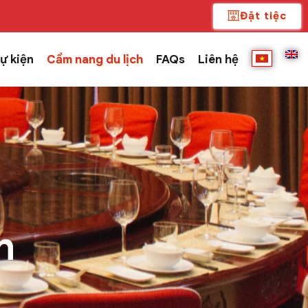
Đặt tiệc
ự kiện
Cẩm nang du lịch
FAQs
Liên hệ
h