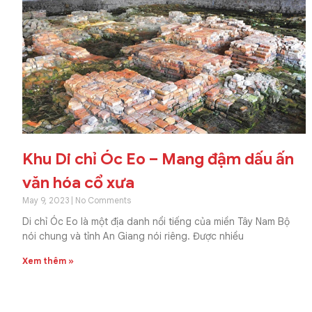
Khu Di chỉ Óc Eo – Mang đậm dấu ấn
văn hóa cổ xưa
May 9, 2023
No Comments
Di chỉ Óc Eo là một địa danh nổi tiếng của miền Tây Nam Bộ
nói chung và tỉnh An Giang nói riêng. Được nhiều
Xem thêm »