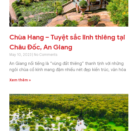
Chùa Hang – Tuyệt sắc linh thiêng tại
Châu Đốc, An Giang
May 10, 2023
No Comments
An Giang nổi tiếng là “vùng đất thiêng” thanh tịnh với những
ngôi chùa cổ kính mang đậm nhiều nét đẹp kiến trúc, văn hóa
Xem thêm »