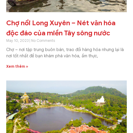
Chợ nổi Long Xuyên – Nét văn hóa
độc đáo của miền Tây sông nước
May 10, 2023
No Comments
Chợ – nơi tập trung buôn bán, trao đổi hàng hóa nhưng lại là
nơi tốt nhất để bạn khám phá văn hóa, ẩm thực,
Xem thêm »