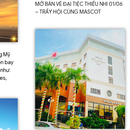
MỞ BÁN VÉ ĐẠI TIỆC THIẾU NHI 01/06
– TRẨY HỘI CÙNG MASCOT
ng Mỹ
ến bay
 như:
es,