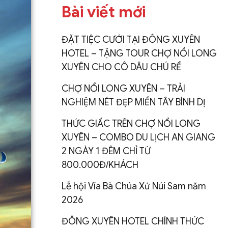
Bài viết mới
ĐẶT TIỆC CƯỚI TẠI ĐÔNG XUYÊN
HOTEL – TẶNG TOUR CHỢ NỔI LONG
XUYÊN CHO CÔ DÂU CHÚ RỂ
CHỢ NỔI LONG XUYÊN – TRẢI
NGHIỆM NÉT ĐẸP MIỀN TÂY BÌNH DỊ
THỨC GIẤC TRÊN CHỢ NỔI LONG
XUYÊN – COMBO DU LỊCH AN GIANG
2 NGÀY 1 ĐÊM CHỈ TỪ
800.000Đ/KHÁCH
Lễ hội Vía Bà Chúa Xứ Núi Sam năm
2026
ĐÔNG XUYÊN HOTEL CHÍNH THỨC