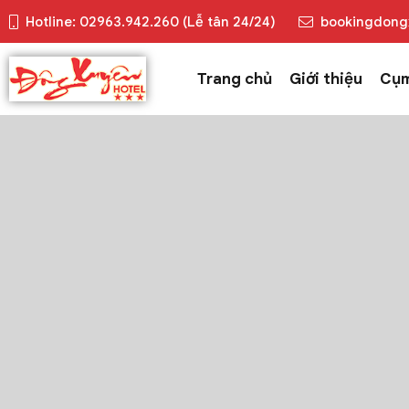
Hotline: 02963.942.260 (Lễ tân 24/24)
bookingdong
Trang chủ
Giới thiệu
Cụm